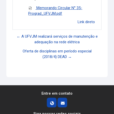
Memorando Circular N° 35-
Prograd_UFVJM.pdf
Link direto
← A UFVJM realizará serviços de manutenção e
adequação na rede elétrica
Oferta de disciplinas em período especial
(2018/4) DEAD →
Entre em contato
Siga nossas redes sociais