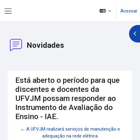
Ir para o conteúdo principal
Acessar
Painel lateral
Abr
Novidades
Está aberto o período para que
discentes e docentes da
UFVJM possam responder ao
Instrumento de Avaliação do
Ensino - IAE.
← A UFVJM realizará serviços de manutenção e
adequação na rede elétrica