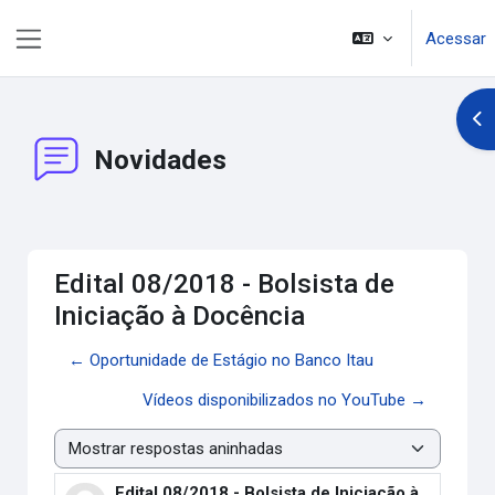
Ir para o conteúdo principal
Acessar
Painel lateral
Abr
Novidades
Edital 08/2018 - Bolsista de
Iniciação à Docência
← Oportunidade de Estágio no Banco Itau
Vídeos disponibilizados no YouTube →
Modo de visualização
Edital 08/2018 - Bolsista de Iniciação à
Número de respostas: 0