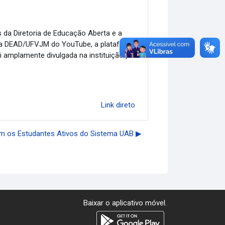
da Diretoria de Educação Aberta e a
l da DEAD/UFVJM do YouTube, a plataforma
 amplamente divulgada na instituição por
Link direto
m os Estudantes Ativos do Sistema UAB ▶︎
Baixar o aplicativo móvel.