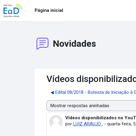
Ir para o conteúdo principal
Página inicial
Novidades
Vídeos disponibiliza
◀︎ Edital 08/2018 - Bolsista de Iniciação à
Modo de visualização
Vídeos disponibilizados no You
Número de respostas: 0
por
LUIZ ARAUJO .
-
quarta-feira, 5