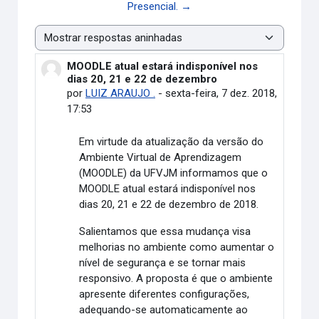
Presencial. →
Modo de visualização
MOODLE atual estará indisponível nos
Número de respostas: 0
dias 20, 21 e 22 de dezembro
por
LUIZ ARAUJO .
-
sexta-feira, 7 dez. 2018,
17:53
Em virtude da atualização da versão do
Ambiente Virtual de Aprendizagem
(MOODLE) da UFVJM informamos que o
MOODLE atual estará indisponível nos
dias 20, 21 e 22 de dezembro de 2018.
Salientamos que essa mudança visa
melhorias no ambiente como aumentar o
nível de segurança e se tornar mais
responsivo. A proposta é que o ambiente
apresente diferentes configurações,
adequando-se automaticamente ao