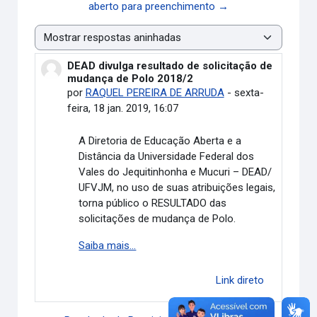
aberto para preenchimento →
Modo de visualização
DEAD divulga resultado de solicitação de
Número de respostas: 0
mudança de Polo 2018/2
por
RAQUEL PEREIRA DE ARRUDA
-
sexta-
feira, 18 jan. 2019, 16:07
A Diretoria de Educação Aberta e a
Distância da Universidade Federal dos
Vales do Jequitinhonha e Mucuri – DEAD/
UFVJM, no uso de suas atribuições legais,
torna público o RESULTADO das
solicitações de mudança de Polo.
Saiba mais...
Link direto