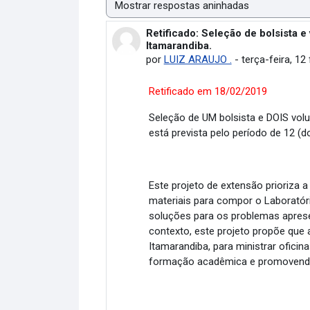
Modo de visualização
Retificado: Seleção de bolsista 
Número de respostas: 0
Itamarandiba.
por
LUIZ ARAUJO .
-
terça-feira, 12 
Retificado em 18/02/2019
Seleção de UM bolsista e DOIS volu
está prevista pelo período de 12 
Este projeto de extensão prioriza 
materiais para compor o Laborató
soluções para os problemas apresen
contexto, este projeto propõe que
Itamarandiba, para ministrar ofici
formação acadêmica e promovendo a