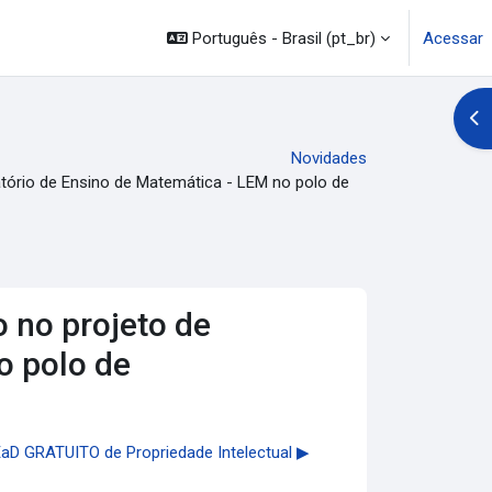
Português - Brasil ‎(pt_br)‎
Acessar
Abr
Novidades
ratório de Ensino de Matemática - LEM no polo de
o no projeto de
o polo de
EaD GRATUITO de Propriedade Intelectual ▶︎