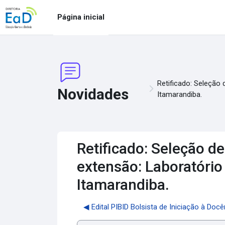
Ir para o conteúdo principal
Página inicial
Retificado: Seleção 
Novidades
Itamarandiba.
Retificado: Seleção de
extensão: Laboratório
Itamarandiba.
◀︎ Edital PIBID Bolsista de Iniciação à Doc