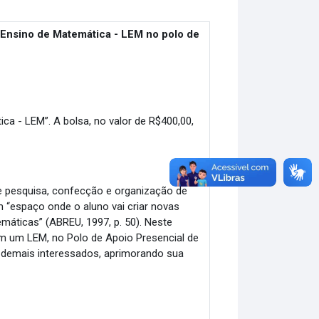
e Ensino de Matemática - LEM no polo de
ca - LEM”. A bolsa, no valor de R$400,00,
 de pesquisa, confecção e organização de
“espaço onde o aluno vai criar novas
emáticas” (ABREU, 1997, p. 50). Neste
em um LEM, no Polo de Apoio Presencial de
 e demais interessados, aprimorando sua