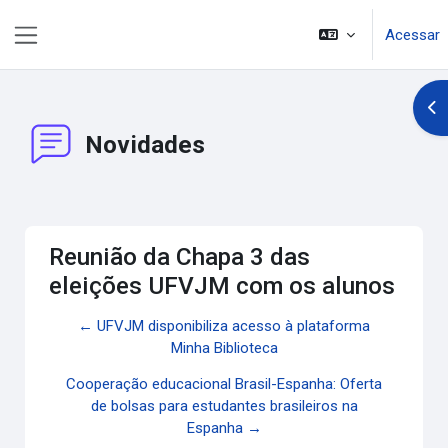
Ir para o conteúdo principal
Acessar
Painel lateral
Abr
Novidades
Reunião da Chapa 3 das
eleições UFVJM com os alunos
← UFVJM disponibiliza acesso à plataforma
Minha Biblioteca
Cooperação educacional Brasil-Espanha: Oferta
de bolsas para estudantes brasileiros na
Espanha →