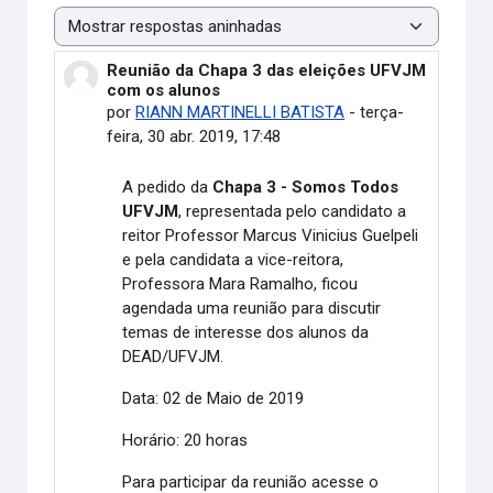
Modo de visualização
Reunião da Chapa 3 das eleições UFVJM
Número de respostas: 0
com os alunos
por
RIANN MARTINELLI BATISTA
-
terça-
feira, 30 abr. 2019, 17:48
A pedido da
Chapa 3 - Somos Todos
UFVJM
, representada pelo candidato a
reitor Professor Marcus Vinicius Guelpeli
e pela candidata a vice-reitora,
Professora Mara Ramalho, ficou
agendada uma reunião para discutir
temas de interesse dos alunos da
DEAD/UFVJM.
Data: 02 de Maio de 2019
Horário: 20 horas
Para participar da reunião acesse o