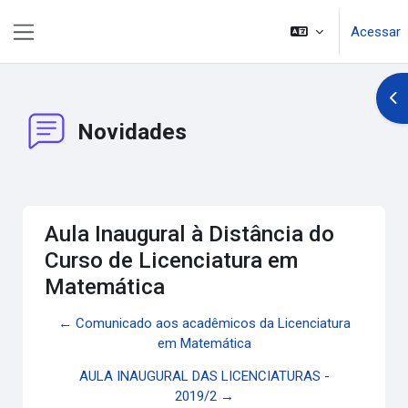
Ir para o conteúdo principal
Acessar
Painel lateral
Abr
Novidades
Aula Inaugural à Distância do
Curso de Licenciatura em
Matemática
← Comunicado aos acadêmicos da Licenciatura
em Matemática
AULA INAUGURAL DAS LICENCIATURAS -
2019/2 →