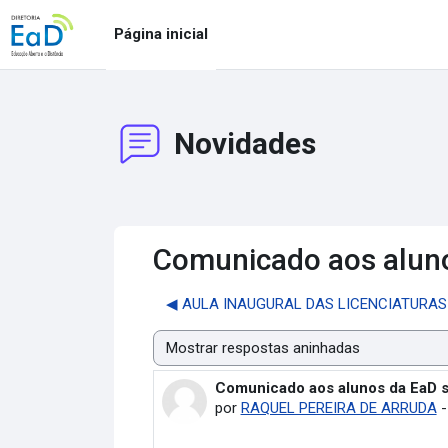
Ir para o conteúdo principal
Página inicial
Novidades
Comunicado aos alun
◀︎ AULA INAUGURAL DAS LICENCIATURAS 
Modo de visualização
Comunicado aos alunos da EaD 
Número de respostas: 0
por
RAQUEL PEREIRA DE ARRUDA