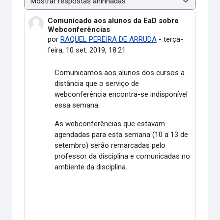
Modo de visualização
Comunicado aos alunos da EaD sobre
Número de respostas: 0
Webconferências
por
RAQUEL PEREIRA DE ARRUDA
-
terça-
feira, 10 set. 2019, 18:21
Comunicamos aos alunos dos cursos a
distância que o serviço de
webconferência encontra-se indisponível
essa semana.
As webconferências que estavam
agendadas para esta semana (10 a 13 de
setembro) serão remarcadas pelo
professor da disciplina e comunicadas no
ambiente da disciplina.