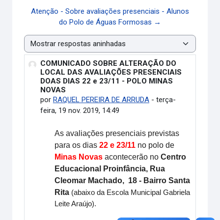
Atenção - Sobre avaliações presenciais - Alunos
do Polo de Águas Formosas →
Modo de visualização
COMUNICADO SOBRE ALTERAÇÃO DO
Número de respostas: 0
LOCAL DAS AVALIAÇÕES PRESENCIAIS
DOAS DIAS 22 e 23/11 - POLO MINAS
NOVAS
por
RAQUEL PEREIRA DE ARRUDA
-
terça-
feira, 19 nov. 2019, 14:49
As avaliações presenciais previstas
para os dias
22 e 23/11
no polo de
Minas Novas
acontecerão no
Centro
Educacional Proinfância, Rua
Cleomar Machado, 18 - Bairro Santa
Rita
(abaixo da Escola Municipal Gabriela
Leite Araújo).