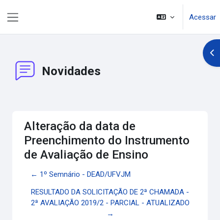
Ir para o conteúdo principal
Acessar
Painel lateral
Abr
Novidades
Alteração da data de
Preenchimento do Instrumento
de Avaliação de Ensino
← 1º Semnário - DEAD/UFVJM
RESULTADO DA SOLICITAÇÃO DE 2ª CHAMADA -
2ª AVALIAÇÃO 2019/2 - PARCIAL - ATUALIZADO
→