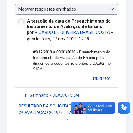
Modo de visualização
Alteração da data de Preenchimento do
Número de respostas: 0
Instrumento de Avaliação de Ensino
por
RICARDO DE OLIVEIRA BRASIL COSTA
-
quarta-feira, 27 nov. 2019, 17:28
09/12/2019 a 09/01/2020
- Preenchimento do
Instrumento de Avaliação de Ensino pelos
discentes e docentes referentes à 2019/2, no
SIGA.
Link direto
← 1º Semnário - DEAD/UFVJM
RESULTADO DA SOLICITAÇÃO DE 2ª CHAMADA -
2ª AVALIAÇÃO 2019/2 - PARCIAL - ATUALIZADO
→