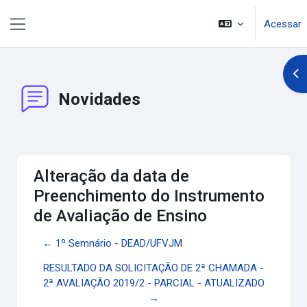
Ir para o conteúdo principal
Acessar
Painel lateral
Abr
Novidades
Alteração da data de
Preenchimento do Instrumento
de Avaliação de Ensino
← 1º Semnário - DEAD/UFVJM
RESULTADO DA SOLICITAÇÃO DE 2ª CHAMADA -
2ª AVALIAÇÃO 2019/2 - PARCIAL - ATUALIZADO
→