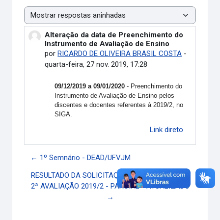
Modo de visualização
Alteração da data de Preenchimento do
Número de respostas: 0
Instrumento de Avaliação de Ensino
por
RICARDO DE OLIVEIRA BRASIL COSTA
-
quarta-feira, 27 nov. 2019, 17:28
09/12/2019 a 09/01/2020
- Preenchimento do
Instrumento de Avaliação de Ensino pelos
discentes e docentes referentes à 2019/2, no
SIGA.
Link direto
← 1º Semnário - DEAD/UFVJM
RESULTADO DA SOLICITAÇÃO DE 2ª CHAMADA -
2ª AVALIAÇÃO 2019/2 - PARCIAL - ATUALIZADO
→