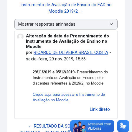
Instrumento de Avaliação de Ensino do EAD no
Moodle 2019/2 →
Modo de visualização
Alteração da data de Preenchimento do
Número de respostas: 0
Instrumento de Avaliação de Ensino no
Moodle
por
RICARDO DE OLIVEIRA BRASIL COSTA
-
sexta-feira, 29 nov. 2019, 15:56
29/11/2019 a 05/12/2019
- Preenchimento do
Instrumento de Avaliação de Ensino pelos
discentes referentes à 2019/2, no Moodle
Clique aqui para acessar o Instrumento de
Avaliação no Moodle.
Link direto
← RESULTADO DA SOLICITAÇÃO DE 2ª