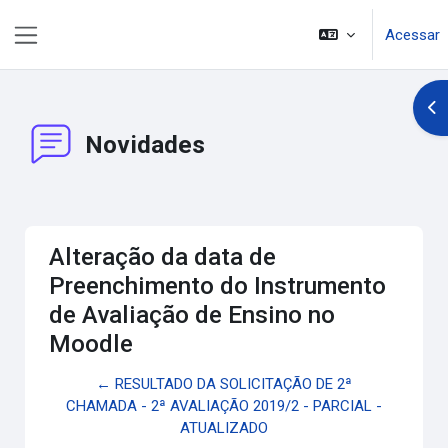
Ir para o conteúdo principal
Acessar
Painel lateral
Abr
Novidades
Alteração da data de
Preenchimento do Instrumento
de Avaliação de Ensino no
Moodle
← RESULTADO DA SOLICITAÇÃO DE 2ª
CHAMADA - 2ª AVALIAÇÃO 2019/2 - PARCIAL -
ATUALIZADO