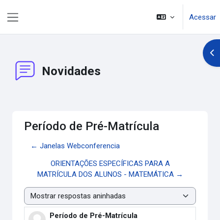
Ir para o conteúdo principal
Acessar
Painel lateral
Abr
Novidades
Período de Pré-Matrícula
← Janelas Webconferencia
ORIENTAÇÕES ESPECÍFICAS PARA A
MATRÍCULA DOS ALUNOS - MATEMÁTICA →
Modo de visualização
Período de Pré-Matrícula
Número de respostas: 0