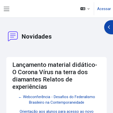
Ir para o conteúdo principal
Acessar
Painel lateral
Abr
Novidades
Lançamento material didático-
O Corona Vírus na terra dos
diamantes Relatos de
experiências
← Webconferẽncia - Desafios do Federalismo
Brasileiro na Contemporaneidade
Orientação aos alunos para acesso ao novo