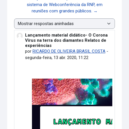
sistema de Webconferência da RNP, em
reuniões com grandes públicos. →
Modo de visualização
Lançamento material didático- O Corona
Número de respostas: 0
Vírus na terra dos diamantes Relatos de
experiências
por
RICARDO DE OLIVEIRA BRASIL COSTA
-
segunda-feira, 13 abr. 2020, 11:22