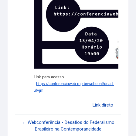
Link para acesso
:
https://conferenciaweb.rnp.br/webconf/dead-
ufvjm
Link direto
← Webconferẽncia - Desafios do Federalismo
Brasileiro na Contemporaneidade