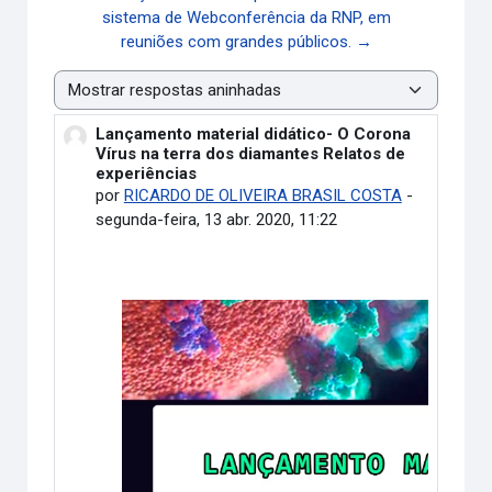
sistema de Webconferência da RNP, em
reuniões com grandes públicos. →
Modo de visualização
Lançamento material didático- O Corona
Número de respostas: 0
Vírus na terra dos diamantes Relatos de
experiências
por
RICARDO DE OLIVEIRA BRASIL COSTA
-
segunda-feira, 13 abr. 2020, 11:22