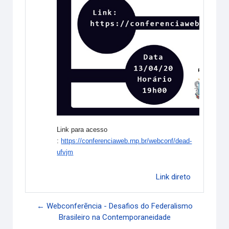
Link para acesso
:
https://conferenciaweb.rnp.br/webconf/dead-
ufvjm
Link direto
← Webconferẽncia - Desafios do Federalismo
Brasileiro na Contemporaneidade