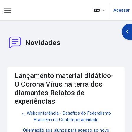
Ir para o conteúdo principal
Acessar
Painel lateral
Abr
Novidades
Lançamento material didático-
O Corona Vírus na terra dos
diamantes Relatos de
experiências
← Webconferẽncia - Desafios do Federalismo
Brasileiro na Contemporaneidade
Orientação aos alunos para acesso ao novo