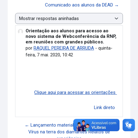
Comunicado aos alunos da DEAD →
Modo de visualização
Orientação aos alunos para acesso ao
Número de respostas: 0
novo sistema de Webconferência da RNP,
em reuniões com grandes públicos.
por
RAQUEL PEREIRA DE ARRUDA
-
quinta-
feira, 7 mai. 2020, 10:42
Clique aqui para acessar as orientações
Link direto
← Lançamento material didático- O Corona
Vírus na terra dos diamantes Relatos de