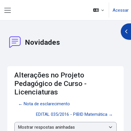
Ir para o conteúdo principal
Acessar
Painel lateral
Abr
Novidades
Alterações no Projeto
Pedagógico de Curso -
Licenciaturas
← Nota de esclarecimento
EDITAL 035/2016 - PIBID Matemática →
Modo de visualização