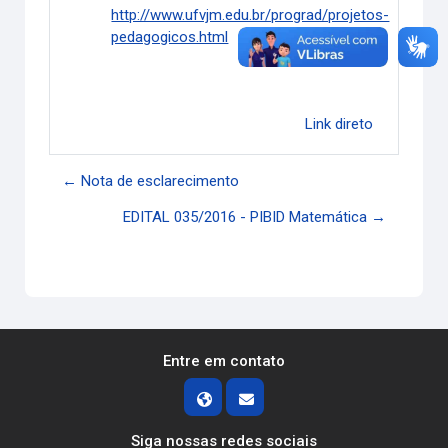
http://www.ufvjm.edu.br/prograd/projetos-
pedagogicos.html
Link direto
← Nota de esclarecimento
EDITAL 035/2016 - PIBID Matemática →
Entre em contato
Siga nossas redes sociais