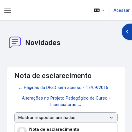
Ir para o conteúdo principal
Acessar
Painel lateral
Abr
Novidades
Nota de esclarecimento
← Páginas da DEaD sem acesso - 17/09/2016
Alterações no Projeto Pedagógico de Curso -
Licenciaturas →
Modo de visualização
Nota de esclarecimento
Número de respostas: 0