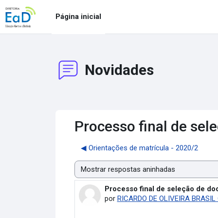
Ir para o conteúdo principal
Página inicial
Novidades
Processo final de sel
◀︎ Orientações de matrícula - 2020/2
Modo de visualização
Processo final de seleção de do
Número de respostas: 0
por
RICARDO DE OLIVEIRA BRASIL