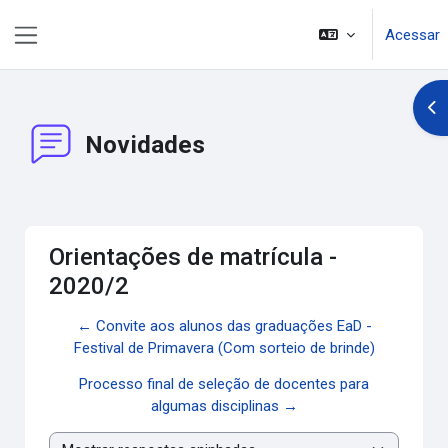
Ir para o conteúdo principal
Acessar
Painel lateral
Abr
Novidades
Orientações de matrícula -
2020/2
← Convite aos alunos das graduações EaD -
Festival de Primavera (Com sorteio de brinde)
Processo final de seleção de docentes para
algumas disciplinas →