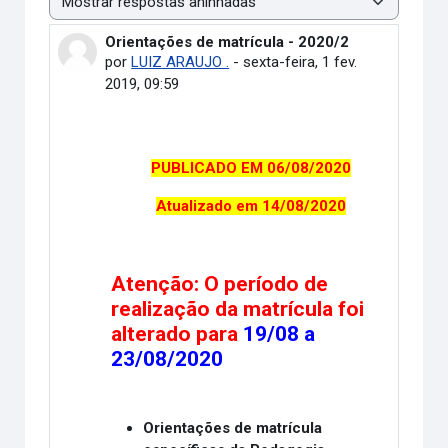
Modo de visualização
Orientações de matrícula - 2020/2
Número de respostas: 0
por
LUIZ ARAUJO .
-
sexta-feira, 1 fev.
2019, 09:59
PUBLICADO EM 06/08/2020
Atualizado em 14/08/2020
Atenção: O período de
realização da matrícula foi
alterado para
19/08 a
23/08/2020
Orientações de matrícula