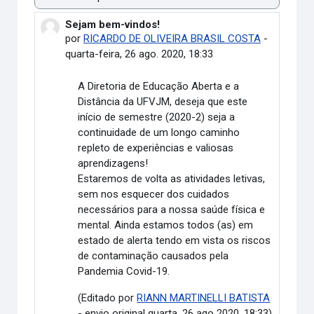
Modo de visualização
Sejam bem-vindos!
Número de respostas: 0
por
RICARDO DE OLIVEIRA BRASIL COSTA
-
quarta-feira, 26 ago. 2020, 18:33
A Diretoria de Educação Aberta e a
Distância da UFVJM, deseja que este
início de semestre (2020-2) seja a
continuidade de um longo caminho
repleto de experiências e valiosas
aprendizagens!
Estaremos de volta as atividades letivas,
sem nos esquecer dos cuidados
necessários para a nossa saúde física e
mental. Ainda estamos todos (as) em
estado de alerta tendo em vista os riscos
de contaminação causados pela
Pandemia Covid-19.
(Editado por
RIANN MARTINELLI BATISTA
- envio original quarta, 26 ago 2020, 18:33)