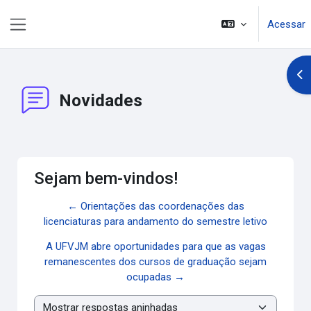
Ir para o conteúdo principal
Acessar
Painel lateral
Abr
Novidades
Sejam bem-vindos!
← Orientações das coordenações das
licenciaturas para andamento do semestre letivo
A UFVJM abre oportunidades para que as vagas
remanescentes dos cursos de graduação sejam
ocupadas →