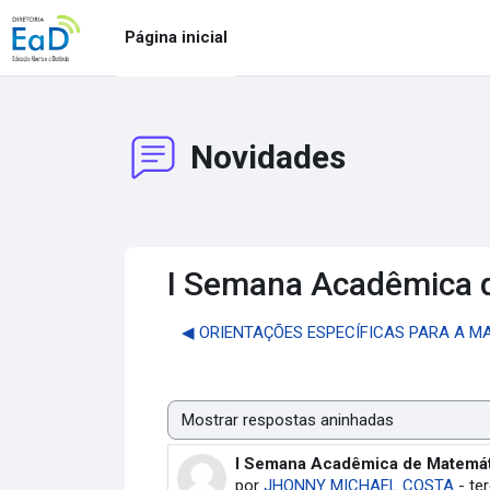
Ir para o conteúdo principal
Página inicial
Novidades
I Semana Acadêmica 
◀︎ ORIENTAÇÕES ESPECÍFICAS PARA A 
Modo de visualização
I Semana Acadêmica de Matemá
Número de respostas: 0
por
JHONNY MICHAEL COSTA
-
ter