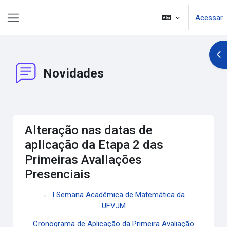
Ir para o conteúdo principal
Acessar
Painel lateral
Abr
Novidades
Alteração nas datas de
aplicação da Etapa 2 das
Primeiras Avaliações
Presenciais
← I Semana Acadêmica de Matemática da
UFVJM
Cronograma de Aplicação da Primeira Avaliação