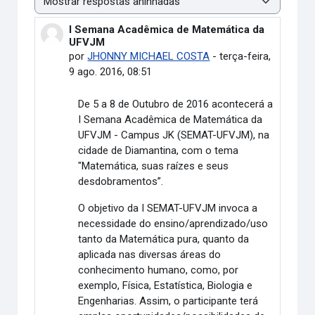
Modo de visualização
I Semana Acadêmica de Matemática da
Número de respostas: 0
UFVJM
por
JHONNY MICHAEL COSTA
-
terça-feira,
9 ago. 2016, 08:51
De 5 a 8 de Outubro de 2016 acontecerá a
I Semana Acadêmica de Matemática da
UFVJM - Campus JK (SEMAT-UFVJM), na
cidade de Diamantina, com o tema
"Matemática, suas raízes e seus
desdobramentos”.
O objetivo da I SEMAT-UFVJM invoca a
necessidade do ensino/aprendizado/uso
tanto da Matemática pura, quanto da
aplicada nas diversas áreas do
conhecimento humano, como, por
exemplo, Física, Estatística, Biologia e
Engenharias. Assim, o participante terá