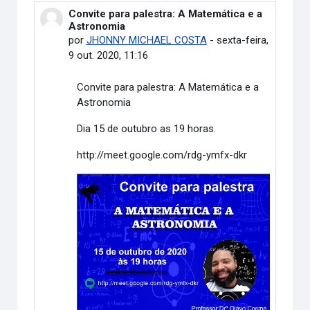
Convite para palestra: A Matemática e a
Número de respostas: 0
Astronomia
por
JHONNY MICHAEL COSTA
-
sexta-feira,
9 out. 2020, 11:16
Convite para palestra: A Matemática e a
Astronomia
Dia 15 de outubro as 19 horas.
http://meet.google.com/rdg-ymfx-dkr