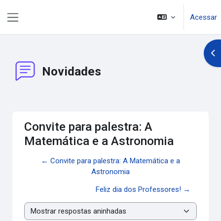
Ir para o conteúdo principal
Acessar
Painel lateral
Abr
Novidades
Convite para palestra: A
Matemática e a Astronomia
← Convite para palestra: A Matemática e a
Astronomia
Feliz dia dos Professores! →
Modo de visualização