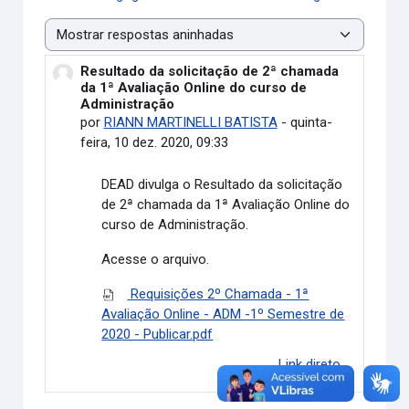
Modo de visualização
Resultado da solicitação de 2ª chamada
Número de respostas: 0
da 1ª Avaliação Online do curso de
Administração
por
RIANN MARTINELLI BATISTA
-
quinta-
feira, 10 dez. 2020, 09:33
DEAD divulga o
Resultado da solicitação
de 2ª chamada da 1ª Avaliação Online do
curso de Administração.
Acesse o arquivo.
Requisições 2º Chamada - 1ª
Avaliação Online - ADM -1º Semestre de
2020 - Publicar.pdf
Link direto