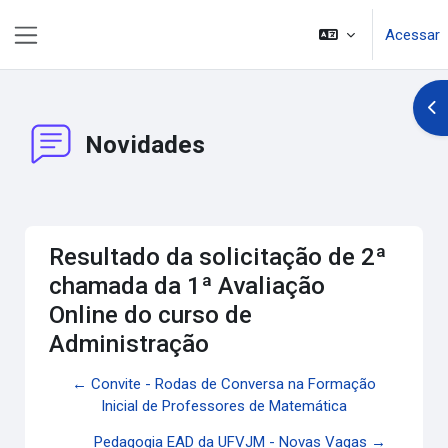
Ir para o conteúdo principal
Acessar
Painel lateral
Abr
Novidades
Resultado da solicitação de 2ª
chamada da 1ª Avaliação
Online do curso de
Administração
← Convite - Rodas de Conversa na Formação
Inicial de Professores de Matemática
Pedagogia EAD da UFVJM - Novas Vagas →