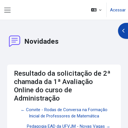
Ir para o conteúdo principal
Acessar
Painel lateral
Abr
Novidades
Resultado da solicitação de 2ª
chamada da 1ª Avaliação
Online do curso de
Administração
← Convite - Rodas de Conversa na Formação
Inicial de Professores de Matemática
Pedagogia EAD da UFVJM - Novas Vagas →