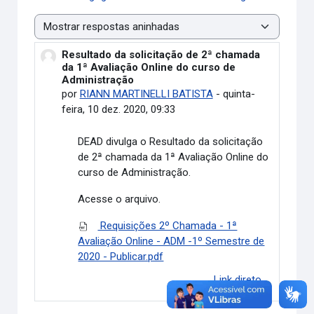
Modo de visualização
Resultado da solicitação de 2ª chamada
Número de respostas: 0
da 1ª Avaliação Online do curso de
Administração
por
RIANN MARTINELLI BATISTA
-
quinta-
feira, 10 dez. 2020, 09:33
DEAD divulga o
Resultado da solicitação
de 2ª chamada da 1ª Avaliação Online do
curso de Administração.
Acesse o arquivo.
Requisições 2º Chamada - 1ª
Avaliação Online - ADM -1º Semestre de
2020 - Publicar.pdf
Link direto