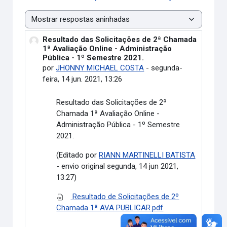
Modo de visualização
Resultado das Solicitações de 2ª Chamada
Número de respostas: 0
1ª Avaliação Online - Administração
Pública - 1º Semestre 2021.
por
JHONNY MICHAEL COSTA
-
segunda-
feira, 14 jun. 2021, 13:26
Resultado das Solicitações de 2ª
Chamada 1ª Avaliação Online -
Administração Pública - 1º Semestre
2021.
(Editado por
RIANN MARTINELLI BATISTA
- envio original segunda, 14 jun 2021,
13:27)
Resultado de Solicitações de 2º
Chamada 1ª AVA PUBLICAR.pdf
Link direto