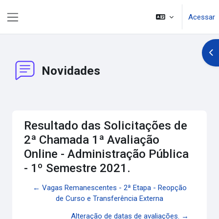
Ir para o conteúdo principal
Acessar
Painel lateral
Abr
Novidades
Resultado das Solicitações de
2ª Chamada 1ª Avaliação
Online - Administração Pública
- 1º Semestre 2021.
← Vagas Remanescentes - 2ª Etapa - Reopção
de Curso e Transferência Externa
Alteração de datas de avaliações. →