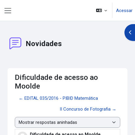
Ir para o conteúdo principal
Acessar
Painel lateral
Abr
Novidades
Dificuldade de acesso ao
Moolde
← EDITAL 035/2016 - PIBID Matemática
II Concurso de Fotografia →
Modo de visualização
Dificuldade de acesso ao Moolde
Número de respostas: 0