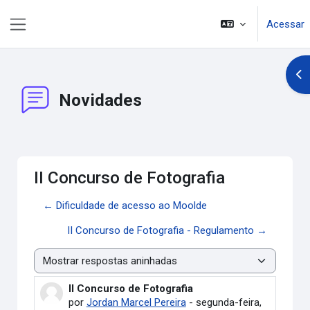
Ir para o conteúdo principal
Acessar
Painel lateral
Abr
Novidades
II Concurso de Fotografia
← Dificuldade de acesso ao Moolde
II Concurso de Fotografia - Regulamento →
Modo de visualização
II Concurso de Fotografia
Número de respostas: 0
por
Jordan Marcel Pereira
-
segunda-feira,