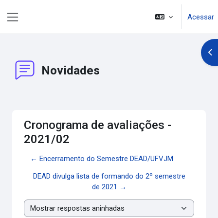
Ir para o conteúdo principal
Acessar
Painel lateral
Abr
Novidades
Cronograma de avaliações -
2021/02
← Encerramento do Semestre DEAD/UFVJM
DEAD divulga lista de formando do 2º semestre
de 2021 →
Modo de visualização