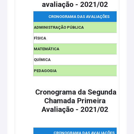
avaliação - 2021/02
CRONOGRAMA DAS AVALIAÇÕES
Bloc
ADMINISTRAÇÃO PÚBLICA
FÍSICA
MATEMÁTICA
QUÍMICA
PEDAGOGIA
Cronograma da Segunda
Chamada Primeira
Avaliação - 2021/02
CRONOGRAMA DAS AVALIAÇÕES