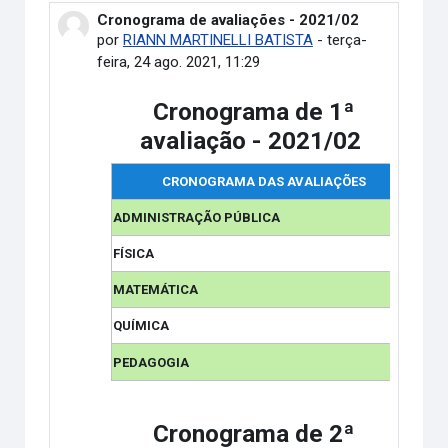
Cronograma de avaliações - 2021/02
Número de respostas: 0
por
RIANN MARTINELLI BATISTA
-
terça-
feira, 24 ago. 2021, 11:29
Cronograma de 1ª
avaliação - 2021/02
CRONOGRAMA DAS AVALIAÇÕES
Bloc
ADMINISTRAÇÃO PÚBLICA
FÍSICA
MATEMÁTICA
QUÍMICA
PEDAGOGIA
Cronograma de 2ª