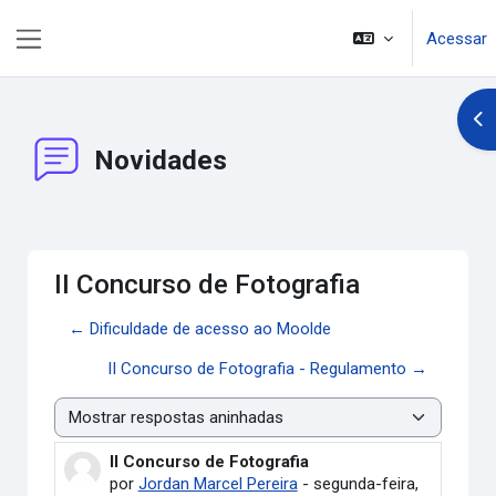
Ir para o conteúdo principal
Acessar
Painel lateral
Abr
Novidades
II Concurso de Fotografia
← Dificuldade de acesso ao Moolde
II Concurso de Fotografia - Regulamento →
Modo de visualização
II Concurso de Fotografia
Número de respostas: 0
por
Jordan Marcel Pereira
-
segunda-feira,