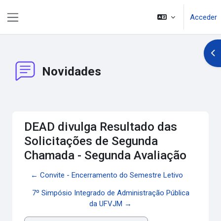
Salta al contenido principal
Acceder
Panel lateral
Abr
Novidades
DEAD divulga Resultado das
Solicitações de Segunda
Chamada - Segunda Avaliação
← Convite - Encerramento do Semestre Letivo
7º Simpósio Integrado de Administração Pública
da UFVJM →