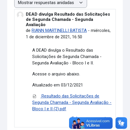
Mostrar modo
DEAD divulga Resultado das Solicitações
Número de respuestas: 0
de Segunda Chamada - Segunda
Avaliação
de
RIANN MARTINELLI BATISTA
-
miércoles,
1 de diciembre de 2021, 16:50
A DEAD divulga o
Resultado das
Solicitações de Segunda Chamada -
Segunda Avaliação - Bloco I e II.
Acesse o arquivo abaixo.
Atualizado em 03/12/2021
Resultado das Solicitações de
Segunda Chamada - Segunda Avaliação -
Bloco I e II (2).pdf
Enlace permanente