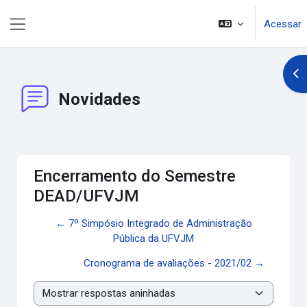
Ir para o conteúdo principal
Acessar
Painel lateral
Abr
Novidades
Encerramento do Semestre
DEAD/UFVJM
← 7º Simpósio Integrado de Administração
Pública da UFVJM
Cronograma de avaliações - 2021/02 →
Modo de visualização