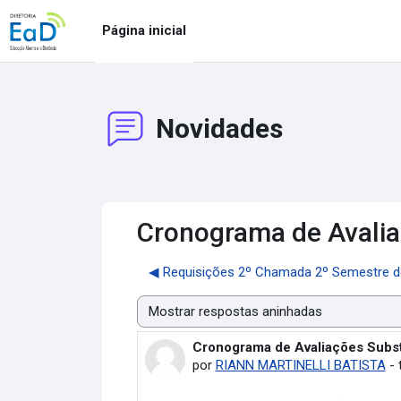
Ir para o conteúdo principal
Página inicial
Novidades
Cronograma de Avalia
◀︎ Requisições 2º Chamada 2º Semestre de 
Modo de visualização
Cronograma de Avaliações Substi
Número de respostas: 0
por
RIANN MARTINELLI BATISTA
-