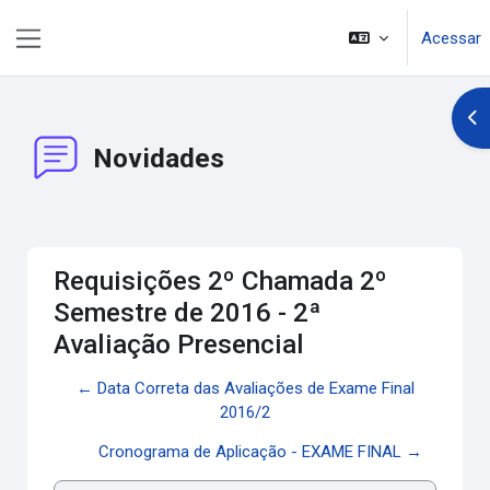
Ir para o conteúdo principal
Acessar
Painel lateral
Abr
Novidades
Requisições 2º Chamada 2º
Semestre de 2016 - 2ª
Avaliação Presencial
← Data Correta das Avaliações de Exame Final
2016/2
Cronograma de Aplicação - EXAME FINAL →