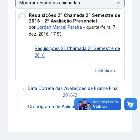
Modo de visualização
Requisições 2º Chamada 2º Semestre de
Número de respostas: 0
2016 - 2ª Avaliação Presencial
por
Jordan Marcel Pereira
-
quarta-feira, 7
dez. 2016, 17:53
Requisições 2º Chamada 2º Semestre de
2016
Link direto
← Data Correta das Avaliações de Exame Final
2016/2
Cronograma de Aplicação - EXAME FINAL →