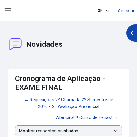
Ir para o conteúdo principal
Acessar
Painel lateral
Abr
Novidades
Cronograma de Aplicação -
EXAME FINAL
← Requisições 2º Chamada 2º Semestre de
2016 - 2ª Avaliação Presencial
Atenção!!!! Curso de Férias! →
Modo de visualização