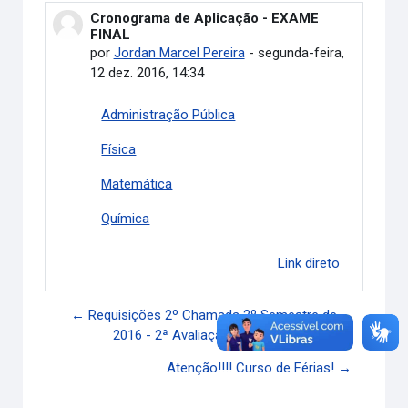
Cronograma de Aplicação - EXAME
Número de respostas: 0
FINAL
por
Jordan Marcel Pereira
-
segunda-feira,
12 dez. 2016, 14:34
Administração Pública
Física
Matemática
Química
Link direto
← Requisições 2º Chamada 2º Semestre de
2016 - 2ª Avaliação Presencial
Atenção!!!! Curso de Férias! →