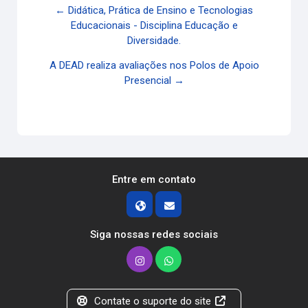
← Didática, Prática de Ensino e Tecnologias
Educacionais - Disciplina Educação e
Diversidade.
A DEAD realiza avaliações nos Polos de Apoio
Presencial →
Entre em contato
Siga nossas redes sociais
Contate o suporte do site