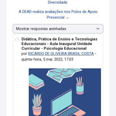
Diversidade.
A DEAD realiza avaliações nos Polos de Apoio
Presencial →
Modo de visualização
Didática, Prática de Ensino e Tecnologias
Número de respostas: 0
Educacionais - Aula Inaugural Unidade
Curricular - Psicologia Educacional
por
RICARDO DE OLIVEIRA BRASIL COSTA
-
quinta-feira, 5 mai. 2022, 17:03