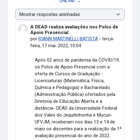
ONLINE →
Modo de visualização
A DEAD realiza avaliações nos Polos de
Número de respostas: 0
Apoio Presencial
por
RIANN MARTINELLI BATISTA
-
terça-
feira, 17 mai. 2022, 10:04
Após 02 anos de pandemia da COVID/19,
os Polos de Apoio Presencial com a
oferta de Cursos de Graduação -
Licenciaturas (Matemática, Física,
Química e Pedagogia) e Bacharelado
(Administração Pública) ofertados pela
Diretoria de Educação Aberta e a
distância- DEAD da Universidade Federal
dos Vales do Jequitinhonha e Mucuri-
UFVJM, receberam nos dias 13 e 14 de
maio os discentes para a realização da 1ª
avaliação presencial do ano de 2022.