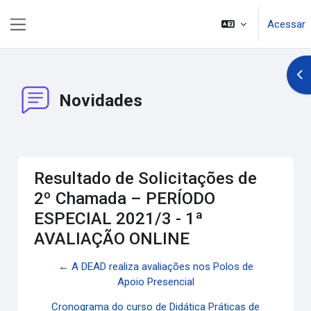
Ir para o conteúdo principal
Acessar
Painel lateral
Abr
Novidades
Resultado de Solicitações de
2º Chamada – PERÍODO
ESPECIAL 2021/3 - 1ª
AVALIAÇÃO ONLINE
← A DEAD realiza avaliações nos Polos de
Apoio Presencial
Cronograma do curso de Didática Práticas de