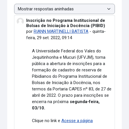
Modo de visualização
Inscrição no Programa Institucional de
Número de respostas: 0
Bolsas de Iniciação à Docência (PIBID)
por
RIANN MARTINELLI BATISTA
-
quinta-
feira, 29 set. 2022, 09:14
A Universidade Federal dos Vales do
Jequitinhonha e Mucuri (UFVJM), torna
pública a abertura de inscrições para a
formação de cadastro de reserva de
Pibidianos do Programa Institucional de
Bolsas de Iniciação à Docência, nos
termos da Portaria CAPES nº 83, de 27 de
abril de 2022. O prazo para inscrições se
encerra na próxima
segunda-feira,
03/10.
Clique no link e
Acesse a página