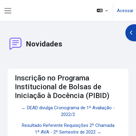
Ir para o conteúdo principal
Acessar
Painel lateral
Abr
Novidades
Inscrição no Programa
Institucional de Bolsas de
Iniciação à Docência (PIBID)
← DEAD divulga Cronograma de 1ª Avaliação -
2022/2
Resultado Referente Requisições 2º Chamada
1ª AVA - 2º Semestre de 2022 →