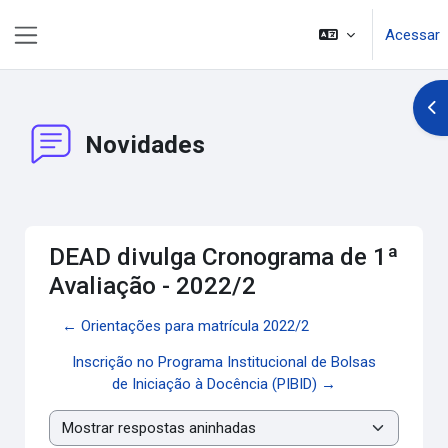
Ir para o conteúdo principal
Acessar
Painel lateral
Abr
Novidades
DEAD divulga Cronograma de 1ª
Avaliação - 2022/2
← Orientações para matrícula 2022/2
Inscrição no Programa Institucional de Bolsas
de Iniciação à Docência (PIBID) →
Modo de visualização