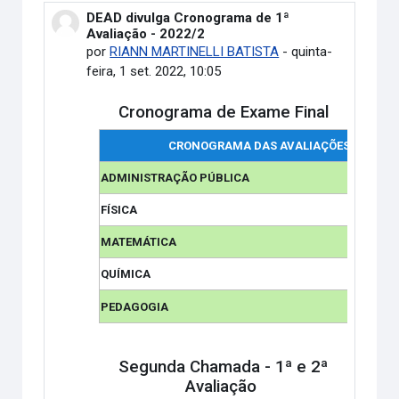
DEAD divulga Cronograma de 1ª
Número de respostas: 0
Avaliação - 2022/2
por
RIANN MARTINELLI BATISTA
-
quinta-
feira, 1 set. 2022, 10:05
Cronograma de Exame Final
CRONOGRAMA DAS AVALIAÇÕES
ADMINISTRAÇÃO PÚBLICA
FÍSICA
MATEMÁTICA
QUÍMICA
PEDAGOGIA
Segunda Chamada - 1ª e 2ª
Avaliação