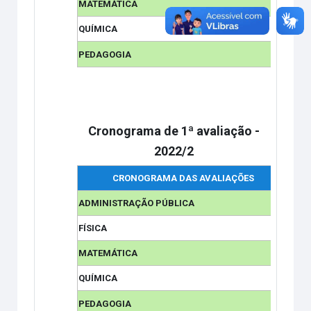
MATEMÁTICA
QUÍMICA
PEDAGOGIA
Cronograma de 1ª avaliação -
2022/2
CRONOGRAMA DAS AVALIAÇÕES
Bloc
ADMINISTRAÇÃO PÚBLICA
FÍSICA
MATEMÁTICA
QUÍMICA
PEDAGOGIA