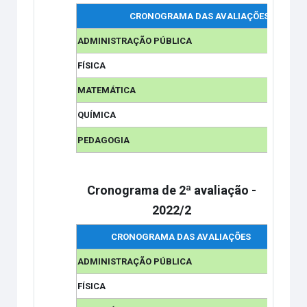
CRONOGRAMA DAS AVALIAÇÕES
ADMINISTRAÇÃO PÚBLICA
FÍSICA
MATEMÁTICA
QUÍMICA
PEDAGOGIA
Cronograma de 2ª avaliação -
2022/2
CRONOGRAMA DAS AVALIAÇÕES
Bloc
ADMINISTRAÇÃO PÚBLICA
FÍSICA