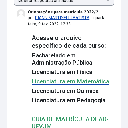
Modo de visualização
Orientações para matrícula 2022/2
Número de respostas: 0
por
RIANN MARTINELLI BATISTA
-
quarta-
feira, 9 fev. 2022, 12:33
Acesse o arquivo
específico de cada curso:
Bacharelado em
Administração Pública
Licenciatura em Física
Licenciatura em Matemática
Licenciatura em Química
Licenciatura em Pedagogia
GUIA DE MATRÍCULA
DEAD-
UFVJM