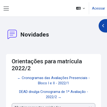
Ir para o conteúdo principal
Acessar
Painel lateral
Abr
Novidades
Orientações para matrícula
2022/2
← Cronogramas das Avaliações Presenciais -
Bloco I e II - 2022/1
DEAD divulga Cronograma de 1ª Avaliação -
2022/2 →