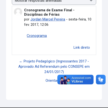
Modo de visualização
Cronograma de Exame Final -
Número de respostas: 0
Disciplinas de Férias
por
Jordan Marcel Pereira
-
sexta-feira, 10
fev. 2017, 12:06
Cronograma
Link direto
← Projeto Pedagógico (Ingressantes 2017 -
Aprovado Ad Referendum pelo CONSEPE em
24/01/2017)
Orientações para matrícula →