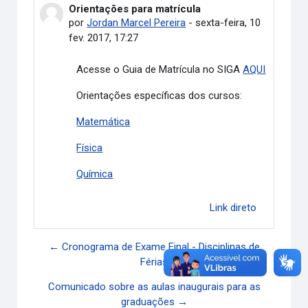
Orientações para matrícula
Número de respostas: 0
por
Jordan Marcel Pereira
-
sexta-feira, 10
fev. 2017, 17:27
Acesse o Guia de Matrícula no SIGA
AQUI
Orientações específicas dos cursos:
Matemática
Física
Química
Link direto
← Cronograma de Exame Final - Disciplinas de
Férias
Comunicado sobre as aulas inaugurais para as
graduações →