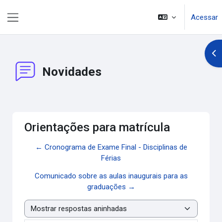
Ir para o conteúdo principal
Acessar
Painel lateral
Abr
Novidades
Orientações para matrícula
← Cronograma de Exame Final - Disciplinas de
Férias
Comunicado sobre as aulas inaugurais para as
graduações →
Modo de visualização