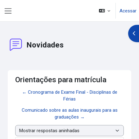
Ir para o conteúdo principal
Acessar
Painel lateral
Abr
Novidades
Orientações para matrícula
← Cronograma de Exame Final - Disciplinas de
Férias
Comunicado sobre as aulas inaugurais para as
graduações →
Modo de visualização