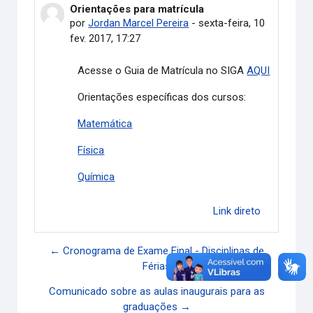
Orientações para matrícula
Número de respostas: 0
por
Jordan Marcel Pereira
-
sexta-feira, 10
fev. 2017, 17:27
Acesse o Guia de Matrícula no SIGA
AQUI
Orientações específicas dos cursos:
Matemática
Física
Química
Link direto
← Cronograma de Exame Final - Disciplinas de
Férias
Comunicado sobre as aulas inaugurais para as
graduações →