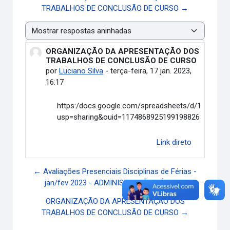
TRABALHOS DE CONCLUSÃO DE CURSO →
Modo de visualização
ORGANIZAÇÃO DA APRESENTAÇÃO DOS
Número de respostas: 0
TRABALHOS DE CONCLUSÃO DE CURSO
por
Luciano Silva
-
terça-feira, 17 jan. 2023,
16:17
https:/docs.google.com/spreadsheets/d/1jGNfmCj
usp=sharing&ouid=117486892519919882692&rtpof
Link direto
← Avaliações Presenciais Disciplinas de Férias -
jan/fev 2023 - ADMINISTRAÇÃO PÚBLICA
ORGANIZAÇÃO DA APRESENTAÇÃO DOS
TRABALHOS DE CONCLUSÃO DE CURSO →