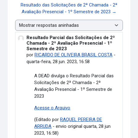
Resultado das Solicitações de 2ª Chamada - 2ª
Avaliação Presencial - 1º Semestre de 2023 →
Modo de visualização
Resultado Parcial das Solicitações de 2ª
Número de respostas: 0
Chamada - 2ª Avaliação Presencial - 1º
Semestre de 2023
por
RICARDO DE OLIVEIRA BRASIL COSTA
-
quarta-feira, 28 jun. 2023, 16:58
A DEAD divulga o Resultado Parcial das
Solicitações de 2ª Chamada - 2ª
Avaliação Presencial - 1º Semestre de
2023
Acesse o Arquivo
(Editado por
RAQUEL PEREIRA DE
ARRUDA
- envio original quarta, 28 jun
2023, 16:58)